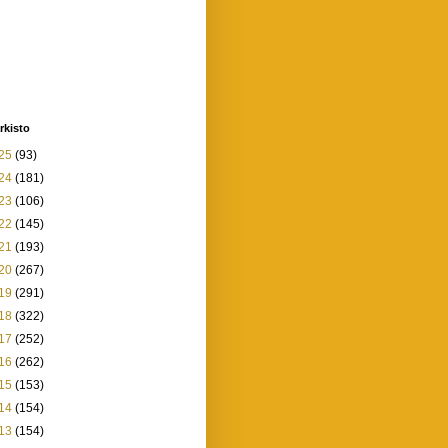
rkisto
25
(93)
24
(181)
23
(106)
22
(145)
21
(193)
20
(267)
19
(291)
18
(322)
17
(252)
16
(262)
15
(153)
14
(154)
13
(154)