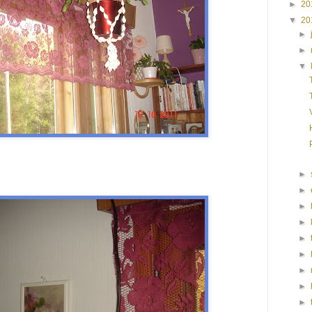
►
20
▼
20
►
►
▼
►
►
►
►
►
►
►
►
►