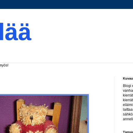
elää
 myös!
Kuvau
Blogi 
vanha
kierrä
kierrä
eläimi
laitta
sähköp
annel
Tietoj