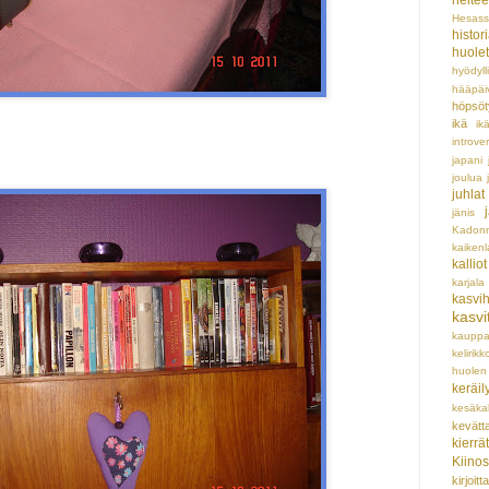
heltee
Hesas
histor
huolet
hyödyll
hääpäi
höpsöt
ikä
ik
introver
japani
joulua
juhlat
jänis
Kadon
kaikenl
kalliot
karjala
kasvi
kasvi
kaupp
kelirikk
huole
keräil
kesäka
kevätta
kierrä
Kiinos
kirjoit