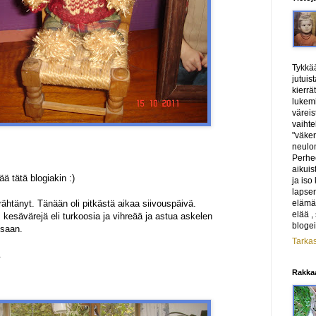
Tykkää
jutuis
kierrä
lukemi
väreis
vaihte
"väker
neulom
Perhe
aikuis
ää tätä blogiakin :)
ja iso
lapse
elämäs
rähtänyt. Tänään oli pitkästä aikaa siivouspäivä.
elää ,
s kesävärejä eli turkoosia ja vihreää ja astua askelen
blogei
osaan.
Tarkas
.
Rakkaa