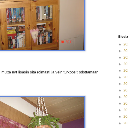
Blogia
►
20
►
20
►
20
►
20
►
20
 mutta nyt lisäsin sitä roimasti ja vein turkoosit odottamaan
►
20
►
20
►
20
►
20
►
20
►
20
►
20
►
20