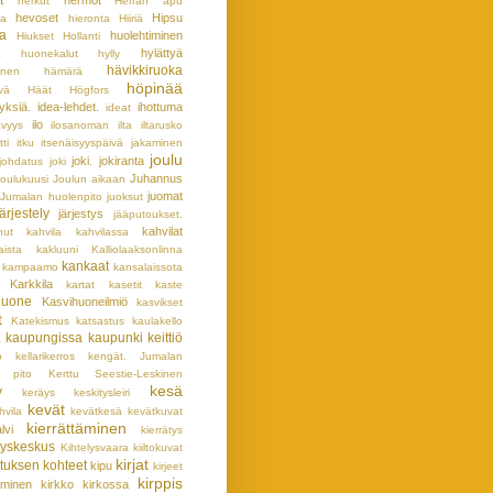
t
hermot
herkut
Herran apu
hevoset
Hipsu
sa
hieronta
Hiiriä
ia
huolehtiminen
Hiukset
Hollanti
hylättyä
huonekalut
hylly
hävikkiruoka
inen
hämärä
höpinää
vä
Häät
Högfors
yksiä.
idea-lehdet.
ihottuma
ideat
ilo
ävyys
ilosanoman ilta
iltarusko
tti
itku
itsenäisyyspäivä
jakaminen
joulu
joki.
jokiranta
johdatus
joki
Juhannus
joulukuusi
Joulun aikaan
juomat
Jumalan huolenpito
juoksut
järjestely
järjestys
jääputoukset.
kahvilat
nut
kahvila
kahvilassa
aista
kakluuni
Kalliolaaksonlinna
kankaat
kampaamo
kansalaissota
Karkkila
kartat
kasetit
kaste
huone
Kasvihuoneilmiö
kasvikset
t
Katekismus
katsastus
kaulakello
kaupungissa
kaupunki
keittiö
a
o
kellarikerros
kengät. Jumalan
n pito
Kerttu Seestie-Leskinen
kesä
y
keräys
keskitysleiri
kevät
hvila
kevätkesä
kevätkuvat
kierrättäminen
lvi
kierrätys
tyskeskus
Kihtelysvaara
kiiltokuvat
kirjat
tuksen kohteet
kipu
kirjeet
kirppis
taminen
kirkko
kirkossa