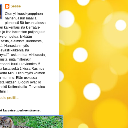
Sesse
Olen yli kuusikymppinen
nainen, asun maalla
pienessä 50-luvun talossa.
n kaikenlaisista kierrätys-
ta ja itse harrastan paljon juuri
tys-ompelua, tykkään
sesta, eläimistä, luonnosta,
tä. Harrastan myös
levasti kaikenlaista
rystä" : askartelua, virkkausta,
ista, mitä milloinkin.
eseeni kuuluu aviomies, 5
ta lasta sekä 1 kissa Rasmus
 koira Mini. Olen myös kolmen
n mummu. Elän uskossa
tä kiittäen. Blogini ovat Ilo
 sekä Kotimatkalla. Tervetuloa
hini !
tele profiilia
t karvaiset perheenjäsenet