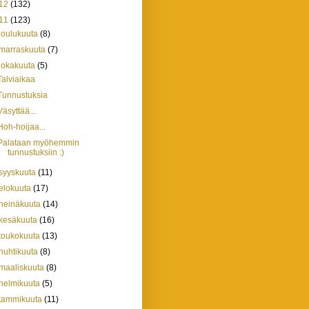
12
(132)
11
(123)
joulukuuta
(8)
marraskuuta
(7)
lokakuuta
(5)
Talviaikaa
Tunnustuksia
Väsyttää...
Hoh-hoijaa...
Palataan myöhemmin
tunnustuksiin :)
syyskuuta
(11)
elokuuta
(17)
heinäkuuta
(14)
kesäkuuta
(16)
toukokuuta
(13)
huhtikuuta
(8)
maaliskuuta
(8)
helmikuuta
(5)
tammikuuta
(11)