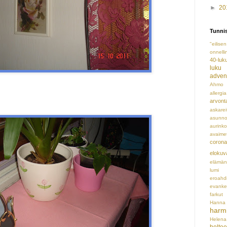
►
20
Tunnis
"eilis
onnelli
40-luk
luku
advent
Ahmo
allergia
arvont
askarei
asunno
aurinko
avaime
corona
elokuv
elämän
lumi
eroahd
evankel
farkut
Hanna
harm
Helena