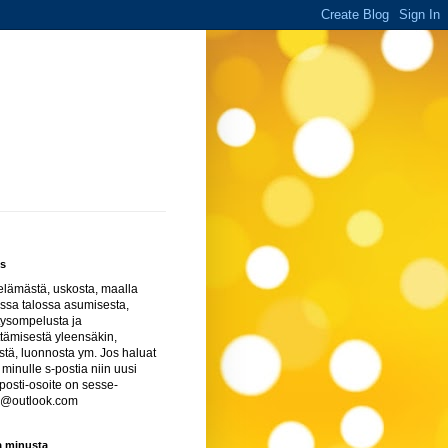
s
elämästä, uskosta, maalla
ssa talossa asumisesta,
tysompelusta ja
ttämisestä yleensäkin,
stä, luonnosta ym. Jos haluat
a minulle s-postia niin uusi
osti-osoite on sesse-
i@outlook.com
a minusta