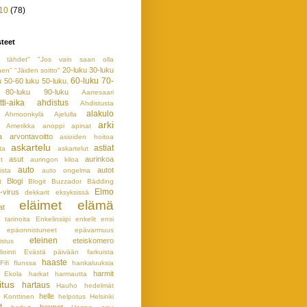
10
(78)
teet
en tähdet"
"Jos vain saan olla
20-luku
30-luku
nen"
"Jäiden soitto"
60-luku
70-
u
50-60 luku
50-luku.
80-luku
90-luku
Aarresaari
ti-aika
ahdistus
Ahdistusta
alakulo
Ahmoonkylä
Ajelulla
arki
Amerikka
anoppi
apinat
a
arvontavoitto
asioiden hoitoa
askartelu
astiat
ta
askartelut
asut
aurinkoa
t
auringon kiloa
auto
autot
ista
auto ongelma
Blogi
t
Blogit
Buzzador
Bädding
Elmo
-virus
dekkarit
eksyksissä
eläimet
elämä
at
 tarinoita
Enkelinsiipi
enkelit
ensi
epäonnistuneet
epävarmuus
eteinen
eteiskomero
istus
iointi
Evästä päivään
farkuista
haaste
Fifi
flunssa
hankaluuksia
harmit
 Ekola
harkat
harmautta
itus
hartaus
Hauho
hedelmät
helle
 Konttinen
helpotus
Helsinki